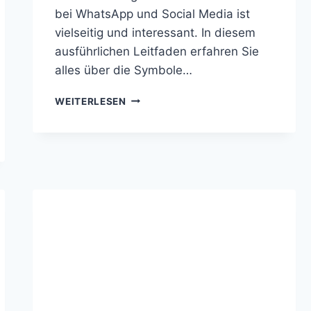
bei WhatsApp und Social Media ist
vielseitig und interessant. In diesem
ausführlichen Leitfaden erfahren Sie
alles über die Symbole…
BEDEUTUNG
WEITERLESEN
BLAUES
HERZ
💙
BEI
WHATSAPP
UND
SOCIAL
MEDIA