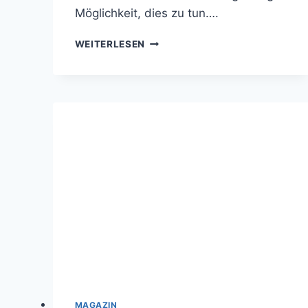
Möglichkeit, dies zu tun….
40
WEITERLESEN
PSYCHOLOGISCHE
SPRÜCHE
ZUM
NACHDENKEN
KURZ
UND
PRÄGNANT
MAGAZIN