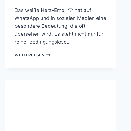
Das weiße Herz-Emoji 🤍 hat auf
WhatsApp und in sozialen Medien eine
besondere Bedeutung, die oft
übersehen wird. Es steht nicht nur für
reine, bedingungslose…
WEISSES H
WEITERLESEN
ERZ B
EDEUTUNG 
 B
EI W
HATSAPP U
ND S
OCIAL M
EDIA