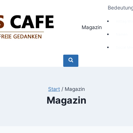
Bedeutun
Allttag Wi
Magazin
Namen
Social Me
Start
/
Magazin
Magazin