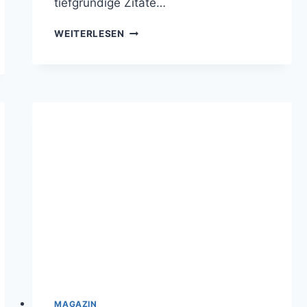
tiefgründige Zitate…
45
WEITERLESEN
KRAFTVOLLE
EHRLICHKEIT
SPRÜCHE
FÜR
JEDE
GELEGENHEIT
MAGAZIN